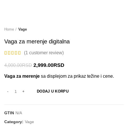
Home
Vage
Vaga za merenje digitalna
(
1
customer review)
2,999.00
RSD
4,000.00
RSD
Vaga za merenje
sa displejom za prikaz težine i cene.
DODAJ U KORPU
GTIN
N/A
Category:
Vage