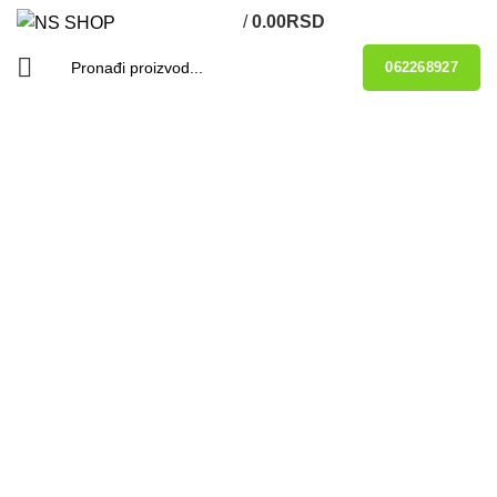
/
0.00
RSD
062268927
-25%