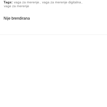
Tags:
vaga za merenje
,
vaga za merenje digitalna
,
vage za merenje
Nije brendirana
Radno vreme: 9 do 19h
Politika privatnosti
Reklamacija
Odustanak od kupovine