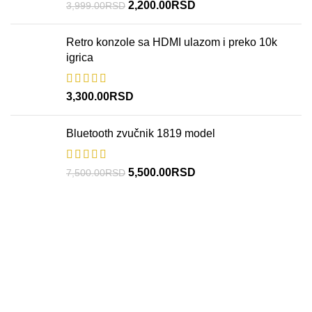
2,200.00
RSD
3,999.00
RSD
Retro konzole sa HDMI ulazom i preko 10k
igrica
3,300.00
RSD
Bluetooth zvučnik 1819 model
5,500.00
RSD
7,500.00
RSD
Radno vreme: 9 do 19h
Politika privatnosti