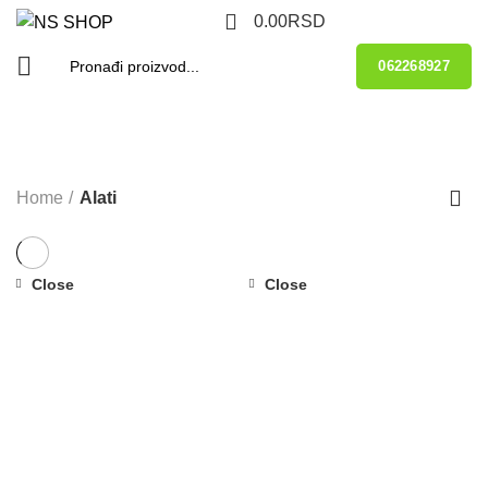
0
0.00
RSD
062268927
Alati
Home
Alati
Close
Close