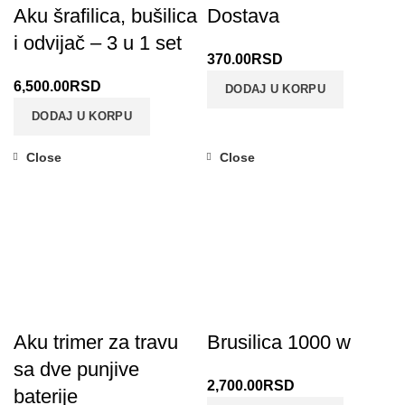
Aku šrafilica, bušilica
Dostava
i odvijač – 3 u 1 set
370.00
RSD
6,500.00
RSD
DODAJ U KORPU
DODAJ U KORPU
Close
Close
Aku trimer za travu
Brusilica 1000 w
sa dve punjive
2,700.00
RSD
baterije