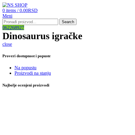
0
items
/
0.00
RSD
Meni
Search
062268927
Dinosaurus igračke
close
Proveri dostupnost i popuste
Na popustu
Proizvodi na stanju
Najbolje ocenjeni proizvodi