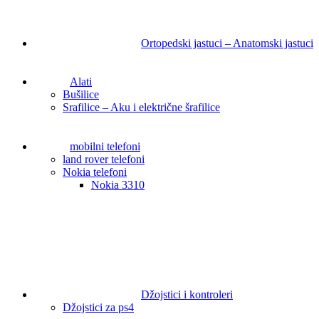
Ortopedski jastuci – Anatomski jastuci
Alati
Bušilice
Srafilice – Aku i električne šrafilice
mobilni telefoni
land rover telefoni
Nokia telefoni
Nokia 3310
Džojstici i kontroleri
Džojstici za ps4