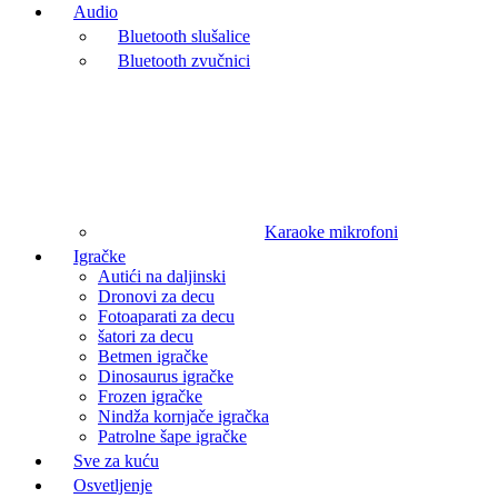
Audio
Bluetooth slušalice
Bluetooth zvučnici
Karaoke mikrofoni
Igračke
Autići na daljinski
Dronovi za decu
Fotoaparati za decu
šatori za decu
Betmen igračke
Dinosaurus igračke
Frozen igračke
Nindža kornjače igračka
Patrolne šape igračke
Sve za kuću
Osvetljenje