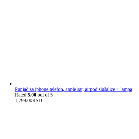
Punjač za iphone telefon, apple sat, airpod slušalice + lampa
Rated
5.00
out of 5
1,799.00
RSD