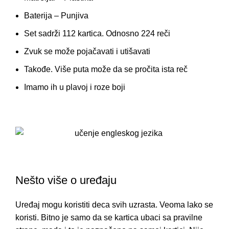
Baterija – Punjiva
Set sadrži 112 kartica. Odnosno 224 reči
Zvuk se može pojačavati i utišavati
Takođe. Više puta može da se pročita ista reč
Imamo ih u plavoj i roze boji
Nešto više o uređaju
Uređaj mogu koristiti deca svih uzrasta. Veoma lako se
koristi. Bitno je samo da se kartica ubaci sa pravilne