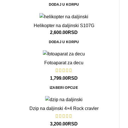
DODAJ U KORPU
Helikopter na daljinski S107G
2,600.00
RSD
DODAJ U KORPU
Fotoaparat za decu
1,799.00
RSD
IZABERI OPCIJE
Dzip na daljinski 4×4 Rock cravler
3,200.00
RSD