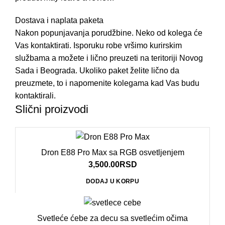
Dostava i naplata paketa
Nakon popunjavanja porudžbine. Neko od kolega će
Vas kontaktirati. Isporuku robe vršimo kurirskim
službama a možete i lično preuzeti na teritoriji Novog
Sada i Beograda. Ukoliko paket želite lično da
preuzmete, to i napomenite kolegama kad Vas budu
kontaktirali.
Slični proizvodi
Dron E88 Pro Max sa RGB osvetljenjem
3,500.00
RSD
DODAJ U KORPU
Svetleće ćebe za decu sa svetlećim očima