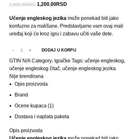
1,200.00
RSD
1,900.00
RSD
Učenje engleskog jezika
može ponekad biti jako
konfuzno za mališane. Predstavljamo vam ovaj mali
uređaj koji će kroz igru i zabavu učiti vaše dete.
DODAJ U KORPU
GTIN
N/A
Category:
Igračke
Tags:
učenje engleskog
,
učenje engleskog čitač
,
učenje engleskog jezika
Nije brendirana
Opis proizvoda
Brand
Ocene kupaca (1)
Dostava i naplata paketa
Opis proizvoda
Učenje engleskog jezika
može ponekad biti jako