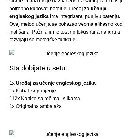
strane, mada i to je naznačeno na samoj kartici. Nije
potrebno kupovati baterije, uređaj za
učenje
engleskog jezika
ima integrisanu punjivu bateriju.
Ovaj metod učenja se pokazao veoma efikasno kod
mališana. Pažnja im je totalno fokusirana na igru a i
razvijaju se motoričke funkcije.
Šta dobijate u setu
1x
Uređaj za učenje engleskog jezika
1x Kabal za punjenje
112x Kartice sa rečima i slikama
1x Originalna ambalaža