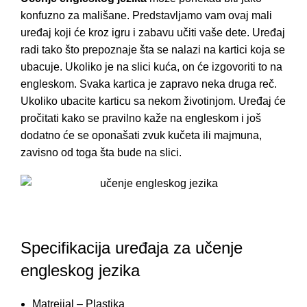
konfuzno za mališane. Predstavljamo vam ovaj mali
uređaj koji će kroz igru i zabavu učiti vaše dete. Uređaj
radi tako što prepoznaje šta se nalazi na kartici koja se
ubacuje. Ukoliko je na slici kuća, on će izgovoriti to na
engleskom. Svaka kartica je zapravo neka druga reč.
Ukoliko ubacite karticu sa nekom životinjom. Uređaj će
pročitati kako se pravilno kaže na engleskom i još
dodatno će se oponašati zvuk kučeta ili majmuna,
zavisno od toga šta bude na slici.
Specifikacija uređaja za učenje
engleskog jezika
Matreijal – Plastika