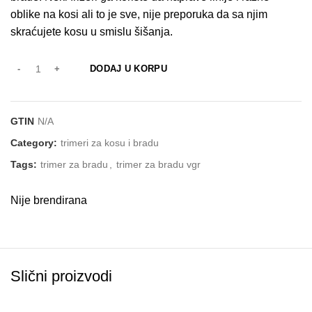
oblike na kosi ali to je sve, nije preporuka da sa njim
skraćujete kosu u smislu šišanja.
DODAJ U KORPU
GTIN
N/A
Category:
trimeri za kosu i bradu
Tags:
trimer za bradu
,
trimer za bradu vgr
Nije brendirana
Slični proizvodi