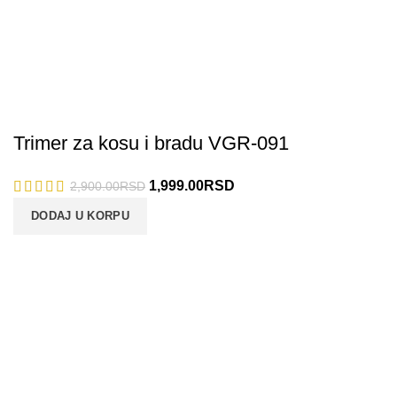
Trimer za kosu i bradu VGR-091
1,999.00
RSD
2,900.00
RSD
DODAJ U KORPU
Radno vreme: 9 do 19h
Politika privatnosti