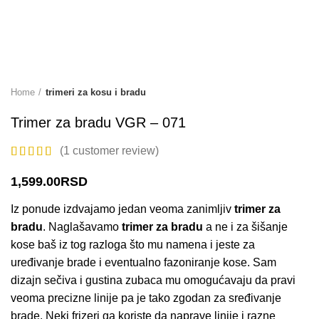
Home
trimeri za kosu i bradu
Trimer za bradu VGR – 071
(
1
customer review)
1,599.00
RSD
Iz ponude izdvajamo jedan veoma zanimljiv
trimer za
bradu
. Naglašavamo
trimer za bradu
a ne i za šišanje
kose baš iz tog razloga što mu namena i jeste za
uređivanje brade i eventualno fazoniranje kose. Sam
dizajn sečiva i gustina zubaca mu omogućavaju da pravi
veoma precizne linije pa je tako zgodan za sređivanje
brade. Neki frizeri ga koriste da naprave linije i razne