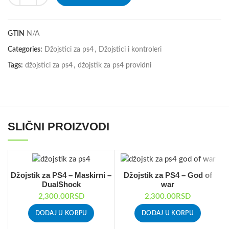
GTIN
N/A
Categories:
Džojstici za ps4
,
Džojstici i kontroleri
Tags:
džojstici za ps4
,
džojstik za ps4 providni
SLIČNI PROIZVODI
Džojstik za PS4 – Maskirni –
Džojstik za PS4 – God of
DualShock
war
2,300.00
RSD
2,300.00
RSD
DODAJ U KORPU
DODAJ U KORPU