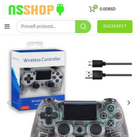
0
0.00
RSD
062268927