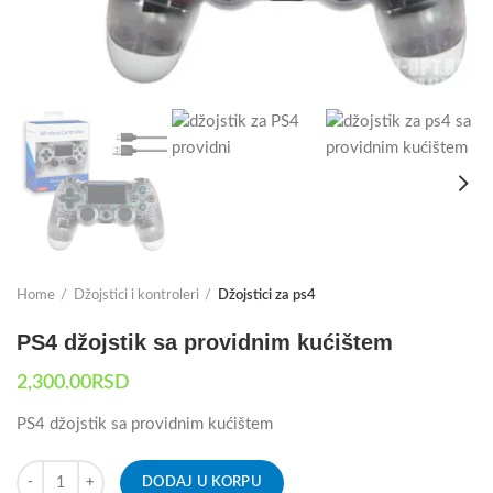
Home
Džojstici i kontroleri
Džojstici za ps4
PS4 džojstik sa providnim kućištem
2,300.00
RSD
PS4 džojstik sa providnim kućištem
DODAJ U KORPU