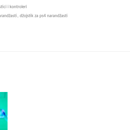
tici i kontroleri
arandžasti
,
džojstik za ps4 narandžasti