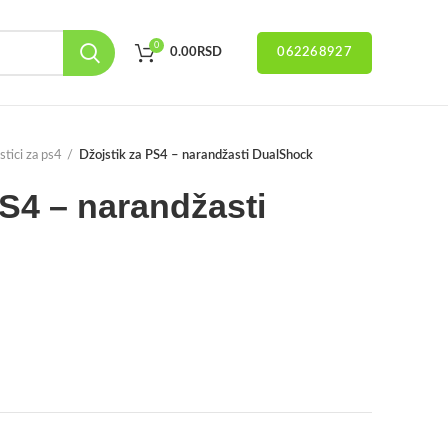
0
062268927
0.00
RSD
stici za ps4
Džojstik za PS4 – narandžasti DualShock
PS4 – narandžasti