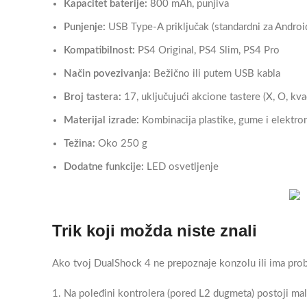
Kapacitet baterije:
800 mAh, punjiva
Punjenje:
USB Type-A priključak (standardni za Androi
Kompatibilnost:
PS4 Original, PS4 Slim, PS4 Pro
Način povezivanja:
Bežično ili putem USB kabla
Broj tastera:
17, uključujući akcione tastere (X, O, kva
Materijal izrade:
Kombinacija plastike, gume i elektr
Težina:
Oko 250 g
Dodatne funkcije:
LED osvetljenje
Trik koji možda niste znali
Ako tvoj DualShock 4 ne prepoznaje konzolu ili ima pro
Na poleđini kontrolera (pored L2 dugmeta) postoji mal