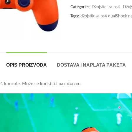
Categories:
Džojstici za ps4
,
Džojs
Tags:
džojstik za ps4 dualShock n
OPIS PROIZVODA
DOSTAVA I NAPLATA PAKETA
4 konzole. Može se koristiti i na računaru.