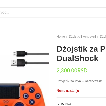
Home
Džojstici i kontroleri
Džoj
Džojstik za 
DualShock
2,300.00
RSD
Džojstik za PS4 – narandžasti
Nema na stanju
GTIN
N/A