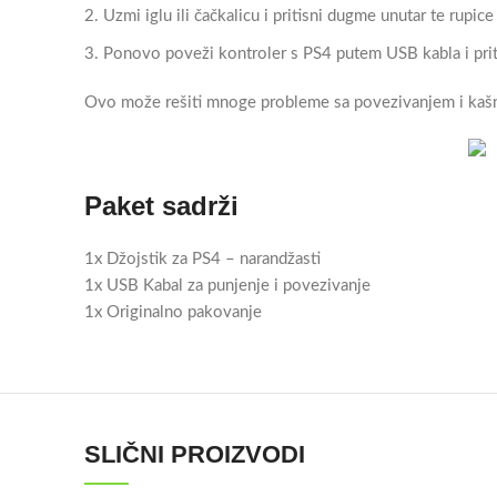
Uzmi iglu ili čačkalicu i pritisni dugme unutar te rupic
Ponovo poveži kontroler s PS4 putem USB kabla i pri
Ovo može rešiti mnoge probleme sa povezivanjem i kaš
Paket sadrži
1x Džojstik za PS4 – narandžasti
1x USB Kabal za punjenje i povezivanje
1x Originalno pakovanje
SLIČNI PROIZVODI