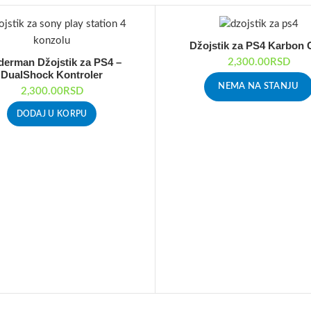
Džojstik za PS4 Karbon 
derman Džojstik za PS4 –
2,300.00
RSD
DualShock Kontroler
NEMA NA STANJU
2,300.00
RSD
DODAJ U KORPU