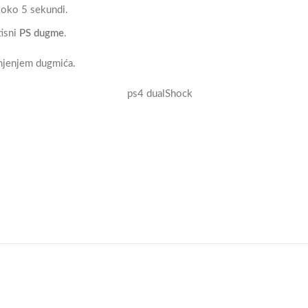
e oko 5 sekundi.
tisni
PS dugme
.
njenjem dugmića.