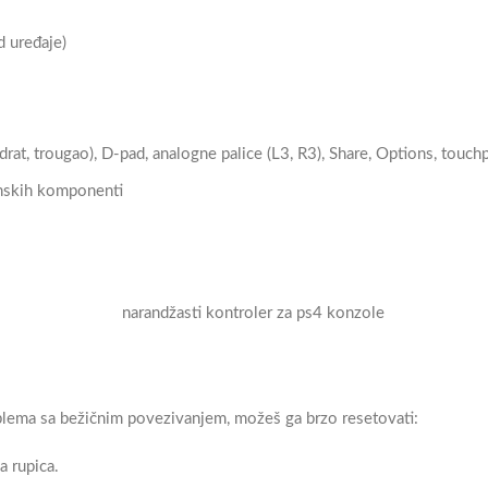
d uređaje)
drat, trougao), D-pad, analogne palice (L3, R3), Share, Options, touc
onskih komponenti
blema sa bežičnim povezivanjem, možeš ga brzo resetovati:
a rupica.