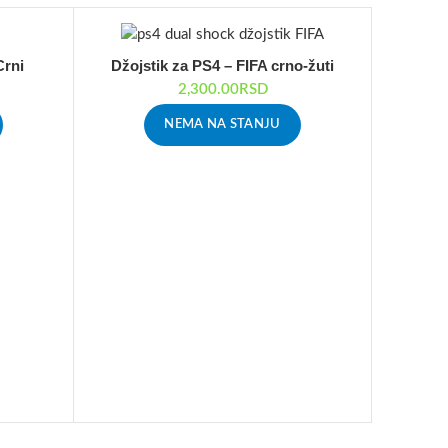
Crni
Džojstik za PS4 – FIFA crno-žuti
2,300.00
RSD
NEMA NA STANJU
Džojs