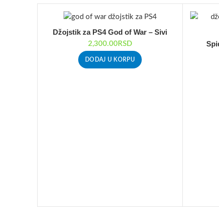
Džojstik za PS4 God of War – Sivi
Spi
2,300.00
RSD
DODAJ U KORPU