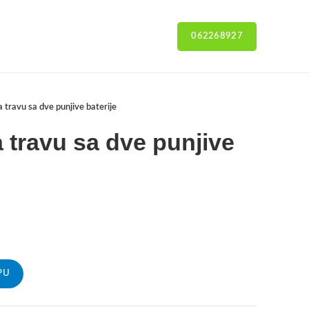
062268927
 travu sa dve punjive baterije
a travu sa dve punjive
PU