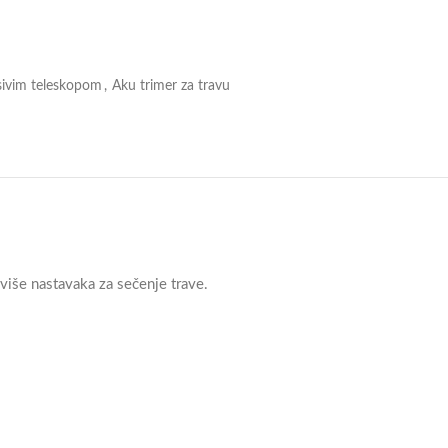
sivim teleskopom
,
Aku trimer za travu
a više nastavaka za sečenje trave.