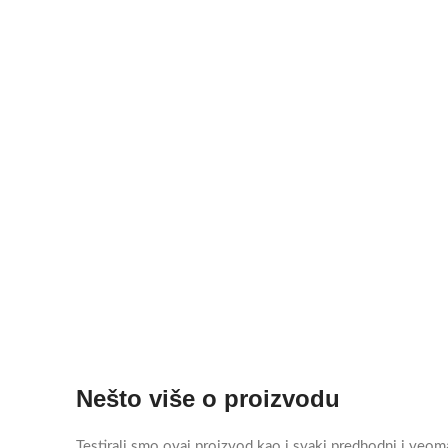
Nešto više o proizvodu
Testirali smo ovaj proizvod kao i svaki predhodni i veom