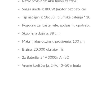
Naziv prozvoda: Aku trimer za travu
Snaga uređaja: 800W (motor bez četkica)
Tip napajanja: 18650 litijumska baterija * 10
Pogodno za: bašte, vile, spoljašnju upotrebu
Skupljena dužina: 88 cm
Maksimalna dužina u proširenju: 130 cm
Brzina: 20.000 obrtaja/min
2x Baterija: 24V 3000mAh 5C
Vreme korišćenja: 24V, 40–50 minuta