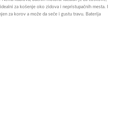
 idealni za košenje oko zidova i nepristupačnih mesta. I
njen za korov a može da seče i gustu travu. Baterija