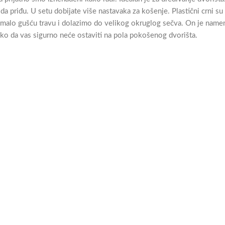
da priđu. U setu dobijate više nastavaka za košenje. Plastični crni su
za malo gušću travu i dolazimo do velikog okruglog sečva. On je name
tako da vas sigurno neće ostaviti na pola pokošenog dvorišta.