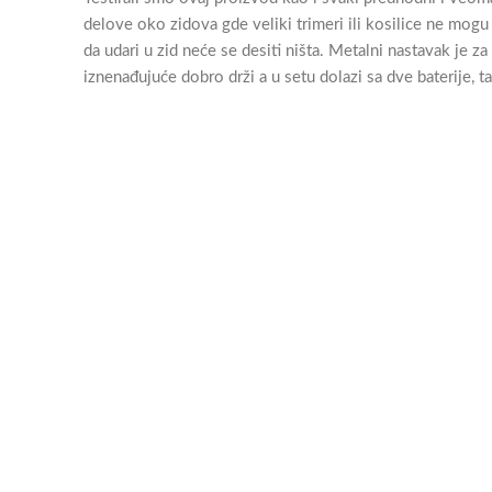
delove oko zidova gde veliki trimeri ili kosilice ne mogu 
da udari u zid neće se desiti ništa. Metalni nastavak je 
iznenađujuće dobro drži a u setu dolazi sa dve baterije, 