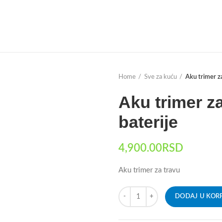
Home
Sve za kuću
Aku trimer za
Aku trimer z
baterije
4,900.00
RSD
Aku trimer za travu
DODAJ U KOR