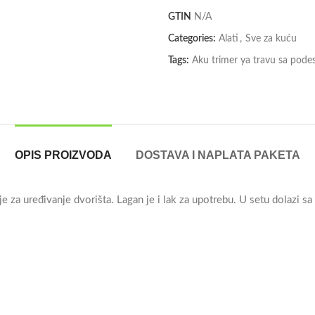
GTIN
N/A
Categories:
Alati
,
Sve za kuću
Tags:
Aku trimer ya travu sa pode
OPIS PROIZVODA
DOSTAVA I NAPLATA PAKETA
 je za uređivanje dvorišta. Lagan je i lak za upotrebu. U setu dolazi s