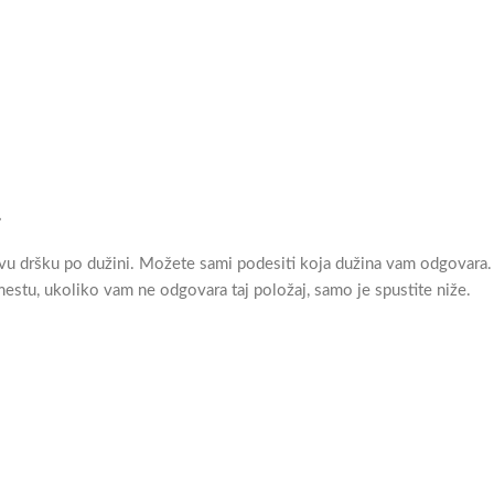
vu dršku po dužini. Možete sami podesiti koja dužina vam odgovara. 
mestu, ukoliko vam ne odgovara taj položaj, samo je spustite niže.