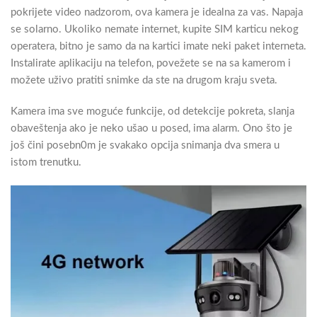
pokrijete video nadzorom, ova kamera je idealna za vas. Napaja
se solarno. Ukoliko nemate internet, kupite SIM karticu nekog
operatera, bitno je samo da na kartici imate neki paket interneta.
Instalirate aplikaciju na telefon, povežete se na sa kamerom i
možete uživo pratiti snimke da ste na drugom kraju sveta.
Kamera ima sve moguće funkcije, od detekcije pokreta, slanja
obaveštenja ako je neko ušao u posed, ima alarm. Ono što je
još čini posebn0m je svakako opcija snimanja dva smera u
istom trenutku.