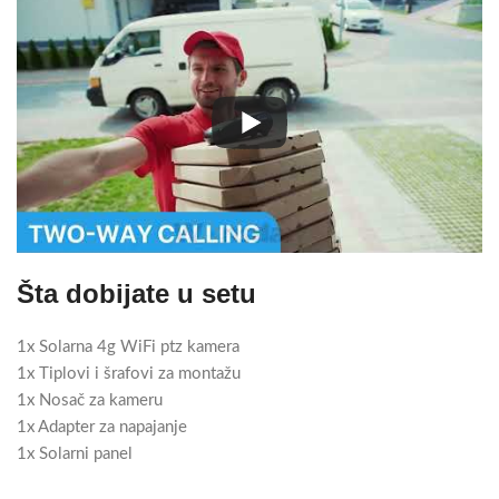
Šta dobijate u setu
1x Solarna 4g WiFi ptz kamera
1x Tiplovi i šrafovi za montažu
1x Nosač za kameru
1x Adapter za napajanje
1x Solarni panel