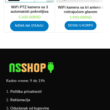
WiFi PTZ kamera sa 3
WiFi kamera sa tri antene i
automatski pokretljiva
rotirajućom glavom
sočiva
5,500.00
RSD
1,990.00
RSD
DODAJ U KORPU
NEMA NA STANJU
Radno vreme: 9 do 19h
Politika privatnosti
Reklamacija
Odustanak od kupovine