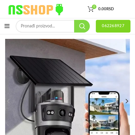
0
0.00
RSD
062268927