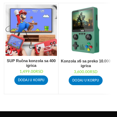
SUP Ručna konzola sa 400
Konzola x6 sa preko 10.000
igrica
igrica
u
1,499.00
RSD
3,600.00
RSD
DODAJ U KORPU
DODAJ U KORPU