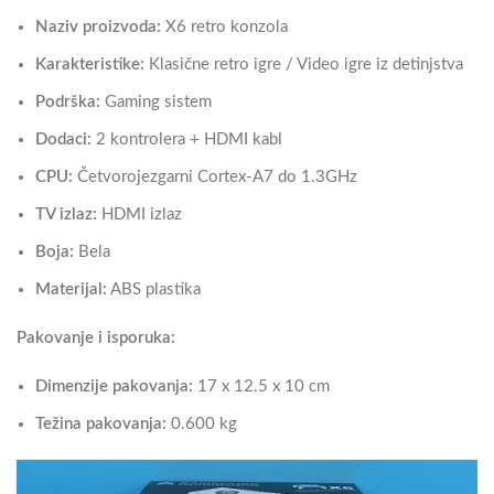
Naziv proizvoda:
X6 retro konzola
Karakteristike:
Klasične retro igre / Video igre iz detinjstva
Podrška:
Gaming sistem
Dodaci:
2 kontrolera + HDMI kabl
CPU:
Četvorojezgarni Cortex-A7 do 1.3GHz
TV izlaz:
HDMI izlaz
Boja:
Bela
Materijal:
ABS plastika
Pakovanje i isporuka:
Dimenzije pakovanja:
17 x 12.5 x 10 cm
Težina pakovanja:
0.600 kg