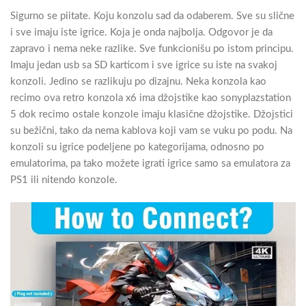
Sigurno se piitate. Koju konzolu sad da odaberem. Sve su slične
i sve imaju iste igrice. Koja je onda najbolja. Odgovor je da
zapravo i nema neke razlike. Sve funkcionišu po istom principu.
Imaju jedan usb sa SD karticom i sve igrice su iste na svakoj
konzoli. Jedino se razlikuju po dizajnu. Neka konzola kao
recimo ova retro konzola x6 ima džojstike kao sonyplazstation
5 dok recimo ostale konzole imaju klasične džojstike. Džojstici
su bežični, tako da nema kablova koji vam se vuku po podu. Na
konzoli su igrice podeljene po kategorijama, odnosno po
emulatorima, pa tako možete igrati igrice samo sa emulatora za
PS1 ili nitendo konzole.