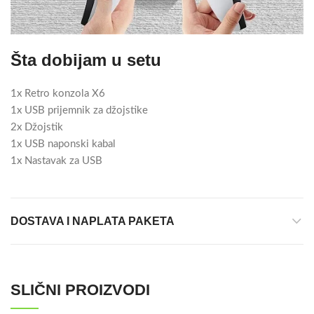
Šta dobijam u setu
1x Retro konzola X6
1x USB prijemnik za džojstike
2x Džojstik
1x USB naponski kabal
1x Nastavak za USB
DOSTAVA I NAPLATA PAKETA
SLIČNI PROIZVODI