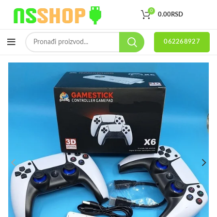
0
0.00
RSD
062268927