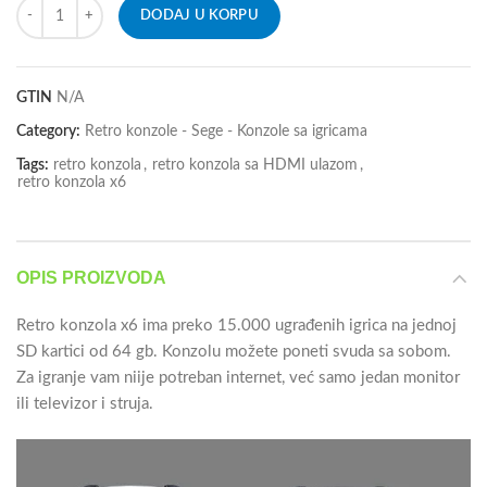
DODAJ U KORPU
GTIN
N/A
Category:
Retro konzole - Sege - Konzole sa igricama
Tags:
retro konzola
,
retro konzola sa HDMI ulazom
,
retro konzola x6
OPIS PROIZVODA
Retro konzola x6 ima preko 15.000 ugrađenih igrica na jednoj
SD kartici od 64 gb. Konzolu možete poneti svuda sa sobom.
Za igranje vam niije potreban internet, već samo jedan monitor
ili televizor i struja.