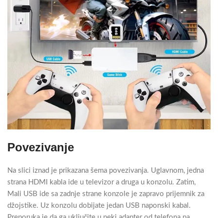
Povezivanje
Na slici iznad je prikazana šema povezivanja. Uglavnom, jedna
strana HDMI kabla ide u televizor a druga u konzolu. Zatim,
Mali USB ide sa zadnje strane konzole je zapravo prijemnik za
džojstike. Uz konzolu dobijate jedan USB naponski kabal.
Preporuka je da ga uključite u neki adapter od telefona pa