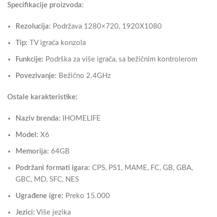
Specifikacije proizvoda:
Rezolucija:
Podržava 1280×720, 1920X1080
Tip:
TV igraća konzola
Funkcije:
Podrška za više igrača, sa bežičnim kontrolerom
Povezivanje:
Bežično 2.4GHz
Ostale karakteristike:
Naziv brenda:
IHOMELIFE
Model:
X6
Memorija:
64GB
Podržani formati igara:
CPS, PS1, MAME, FC, GB, GBA,
GBC, MD, SFC, NES
Ugrađene igre:
Preko 15.000
Jezici:
Više jezika