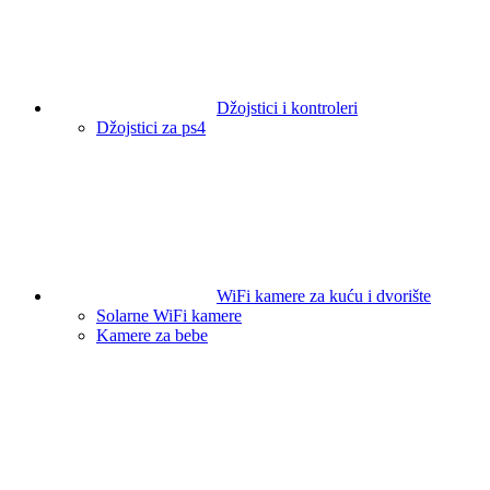
Džojstici i kontroleri
Džojstici za ps4
WiFi kamere za kuću i dvorište
Solarne WiFi kamere
Kamere za bebe