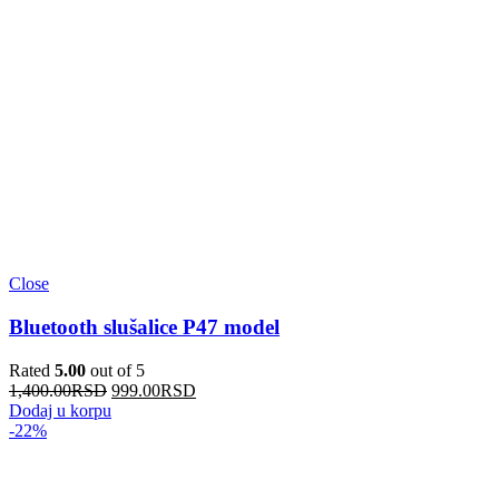
Close
Bluetooth slušalice P47 model
Rated
5.00
out of 5
1,400.00
RSD
999.00
RSD
Dodaj u korpu
-22%