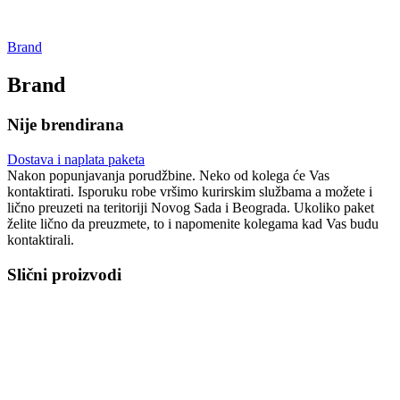
Brand
Brand
Nije brendirana
Dostava i naplata paketa
Nakon popunjavanja porudžbine. Neko od kolega će Vas
kontaktirati. Isporuku robe vršimo kurirskim službama a možete i
lično preuzeti na teritoriji Novog Sada i Beograda. Ukoliko paket
želite lično da preuzmete, to i napomenite kolegama kad Vas budu
kontaktirali.
Slični proizvodi