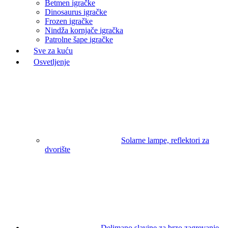
Betmen igračke
Dinosaurus igračke
Frozen igračke
Nindža kornjače igračka
Patrolne šape igračke
Sve za kuću
Osvetljenje
Solarne lampe, reflektori za
dvorište
Delimano slavine za brzo zagrevanje