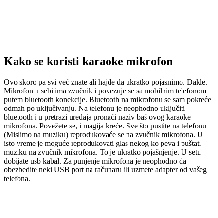
Kako se koristi karaoke mikrofon
Ovo skoro pa svi već znate ali hajde da ukratko pojasnimo. Dakle.
Mikrofon u sebi ima zvučnik i povezuje se sa mobilnim telefonom
putem bluetooth konekcije. Bluetooth na mikrofonu se sam pokreće
odmah po uključivanju. Na telefonu je neophodno uključiti
bluetooth i u pretrazi uređaja pronaći naziv baš ovog karaoke
mikrofona. Povežete se, i magija kreće. Sve što pustite na telefonu
(Mislimo na muziku) reprodukovaće se na zvučnik mikrofona. U
isto vreme je moguće reprodukovati glas nekog ko peva i puštati
muziku na zvučnik mikrofona. To je ukratko pojašnjenje. U setu
dobijate usb kabal. Za punjenje mikrofona je neophodno da
obezbedite neki USB port na računaru ili uzmete adapter od vašeg
telefona.