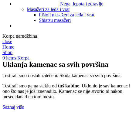
Nega, lepota i zdravlje
Masažeri za leđa i vrat
Pištolj masažeri za leđa i vrat
Shiatsu masažeri
Korpa narudžbina
close
Home
Shop
0
items
Korpa
Uklanja kamenac sa svih površina
Testirali smo i ostali zatečeni. Skida kamenac sa svih površina.
Testirali smo ga na staklu od
tuš kabine
. Uklonio je sav kamenac i
ono što nas je još iznenadilo. Kamenac se nije stvorio ni nakon
mesec danad na tom mestu.
Saznaj više