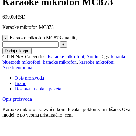
Karaoke mikrofon MC873
699.00
RSD
Karaoke mikrofon MC873
Karaoke mikrofon MC873 quantity
Dodaj u korpu
GTIN
N/A
Categories:
Karaoke mikrofoni
,
Audio
Tags:
karaoke
bluetooth mikrofoni
,
karaoke mikrofon
,
karaoke mikrofoni
Nije brendirana
Opis proizvoda
Brand
Dostava i naplata paketa
Opis proizvoda
Karaoke mikrofon sa zvučnikom. Idealan poklon za mališane. Ovaj
model je po veoma pristupačnoj ceni.