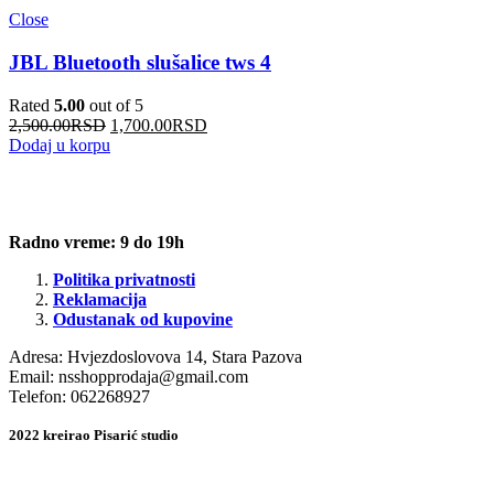
Close
JBL Bluetooth slušalice tws 4
Rated
5.00
out of 5
2,500.00
RSD
1,700.00
RSD
Dodaj u korpu
Radno vreme: 9 do 19h
Politika privatnosti
Reklamacija
Odustanak od kupovine
Adresa: Hvjezdoslovova 14, Stara Pazova
Email:
nsshopprodaja@gmail.com
Telefon: 062268927
2022 kreirao Pisarić studio