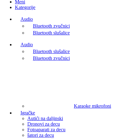
Meni
Kategorije
Audio
Bluetooth zvučnici
Bluetooth slušalice
Audio
Bluetooth slušalice
Bluetooth zvučnici
Karaoke mikrofoni
Igračke
Autići na daljinski
Dronovi za decu
Fotoaparati za decu
šatori za decu