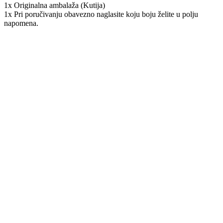
1x Originalna ambalaža (Kutija)
1x Pri poručivanju obavezno naglasite koju boju želite u polju
napomena.