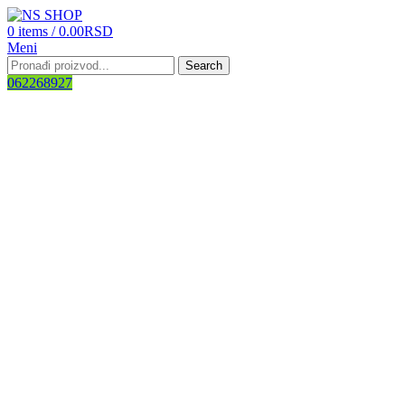
0
items
/
0.00
RSD
Meni
Search
062268927