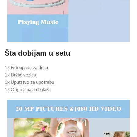
Šta dobijam u setu
1x Fotoaparat za decu
1x Držač vezica
1x Uputstvo za upotrebu
1x Originalna ambalaža