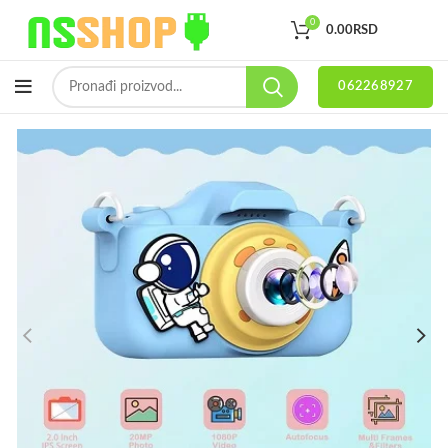
0
0.00
RSD
062268927