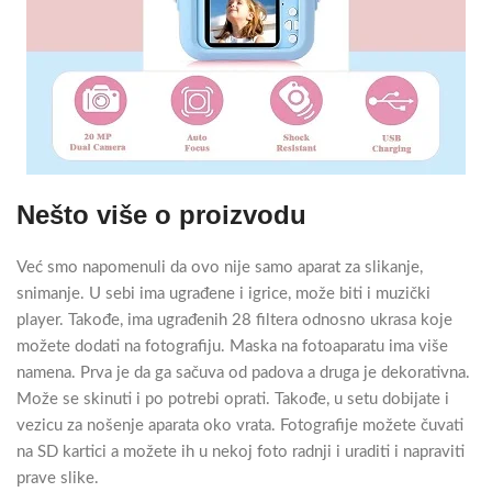
Nešto više o proizvodu
Već smo napomenuli da ovo nije samo aparat za slikanje,
snimanje. U sebi ima ugrađene i igrice, može biti i muzički
player. Takođe, ima ugrađenih 28 filtera odnosno ukrasa koje
možete dodati na fotografiju. Maska na fotoaparatu ima više
namena. Prva je da ga sačuva od padova a druga je dekorativna.
Može se skinuti i po potrebi oprati. Takođe, u setu dobijate i
vezicu za nošenje aparata oko vrata. Fotografije možete čuvati
na SD kartici a možete ih u nekoj foto radnji i uraditi i napraviti
prave slike.