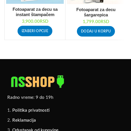
Fotoaparat za decu sa
Fotoaparat za decu
instant štampačem
šargarepica
3,900.00
RSD
1,799.00
RSD
IZABERI OPCIJE
DODAJ U KORPU
Radno vreme: 9 do 19h
Politika privatnosti
Reklamacija
Odustanak od kupovine