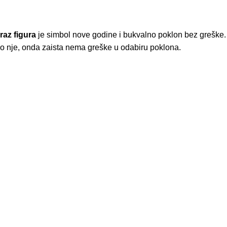
az figura
je simbol nove godine i bukvalno poklon bez greške. 
o nje, onda zaista nema greške u odabiru poklona.