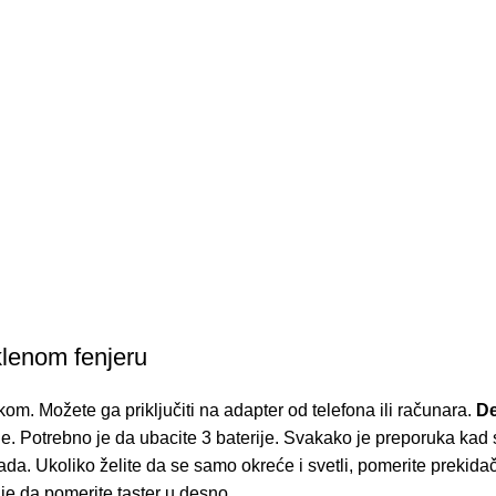
klenom fenjeru
om. Možete ga priključiti na adapter od telefona ili računara.
De
e. Potrebno je da ubacite 3 baterije. Svakako je preporuka kad s
 Ukoliko želite da se samo okreće i svetli, pomerite prekidač na
je da pomerite taster u desno.