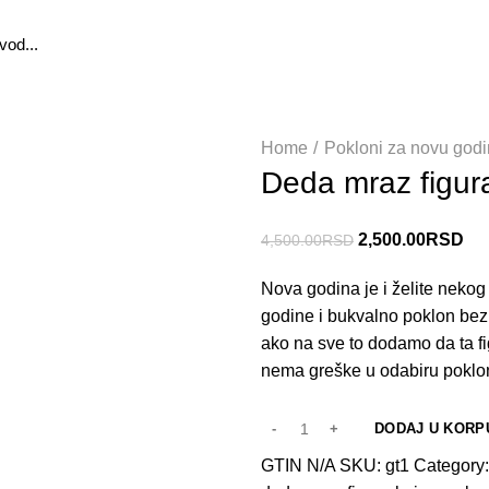
Home
Pokloni za novu god
Deda mraz figur
2,500.00
RSD
4,500.00
RSD
Nova godina je i želite nekog
godine i bukvalno poklon bez 
ako na sve to dodamo da ta f
nema greške u odabiru poklo
DODAJ U KORP
GTIN
N/A
SKU:
gt1
Category