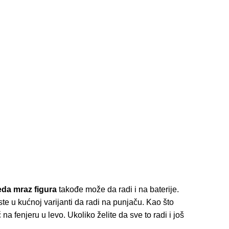
da mraz figura
takođe može da radi i na baterije.
te u kućnoj varijanti da radi na punjaču. Kao što
 fenjeru u levo. Ukoliko želite da sve to radi i još