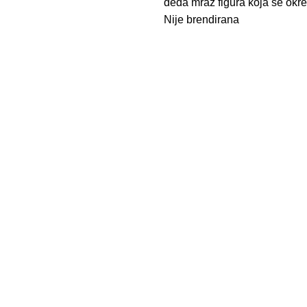
deda mraz figura koja se okr
Nije brendirana