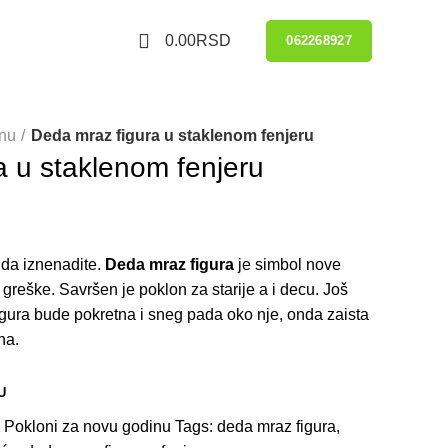
0
0.00
RSD
062268927
inu
Deda mraz figura u staklenom fenjeru
a u staklenom fenjeru
 da iznenadite.
Deda mraz figura
je simbol nove
greške. Savršen je poklon za starije a i decu. Još
igura bude pokretna i sneg pada oko nje, onda zaista
na.
U
:
Pokloni za novu godinu
Tags:
deda mraz figura
,