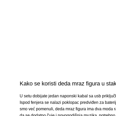
Kako se koristi deda mraz figura u sta
U setu dobijate jedan naponski kabal sa usb priključk
Ispod fenjera se nalazi poklopac predviđen za baterij
smo već pomenuli, deda mraz figura ima dva moda rada.
da se dodatno čuje i novogodišnja muzika, potrebno 