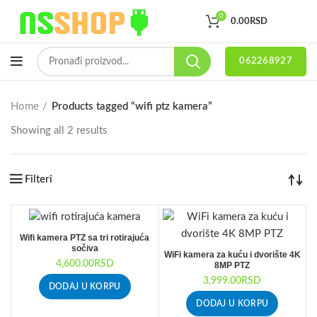
0
0.00
RSD
062268927
Home
Products tagged “wifi ptz kamera”
Showing all 2 results
Filteri
Wifi kamera PTZ sa tri rotirajuća
sočiva
WiFi kamera za kuću i dvorište 4K
4,600.00
RSD
8MP PTZ
3,999.00
RSD
DODAJ U KORPU
DODAJ U KORPU