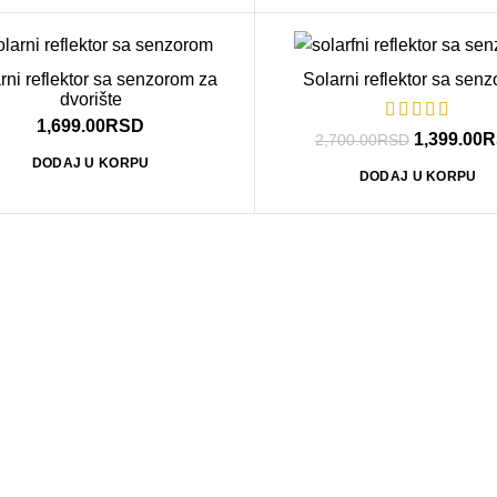
-48%
rni reflektor sa senzorom za
Solarni reflektor sa sen
dvorište
1,699.00
RSD
1,399.00
R
2,700.00
RSD
DODAJ U KORPU
DODAJ U KORPU