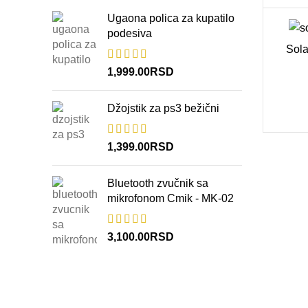
Ugaona polica za kupatilo
podesiva
Sola
1,999.00
RSD
Džojstik za ps3 bežični
1,399.00
RSD
Bluetooth zvučnik sa
mikrofonom Cmik - MK-02
3,100.00
RSD