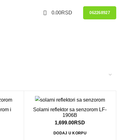
0
0.00
RSD
062268927
orom i
Solarni reflektor sa senzorom LF-
1906B
1,699.00
RSD
DODAJ U KORPU